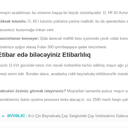
məyin azaldılması bu sistemin başqa bir böyük üstünlüyüdür. O, HF-01 Avtomati
üksək tutumlu:
O, 60 l tutumlu yükləmə çəninə malikdir, bu da operatorlara 
əzarətsiz buraxmağa imkan verir.
ənzimlənən konveyer:
Qida dərəcəli məftilli boru içərisində çevik vidalı kon
ürətinizə uyğun olaraq 0-dan 300 rpm/dəqiqəyə qədər tənzimlənir.
Etibar edə biləcəyiniz Etibarlılıq
üclü 11 kVt gücündə təmiz mis nüvəli mühərriklə təchiz edilmiş maşın ağır y
nerji təmin edir. Bundan əlavə, avadanlıq ciddi beynəlxalq təhlükəsizlik standa
əticələri özünüz görmək istəyirsiniz?
Müştəriləri tamamilə pulsuz maşın sı
exniklərimiz bütün üyütmə prosesini lentə alacaq ki, siz 2500 mesh fərqin şahi
ƏVVƏLKI :
8-ci Çin Beynəlxalq Çay Sərgisində Çay İstehsalının Gələcəy