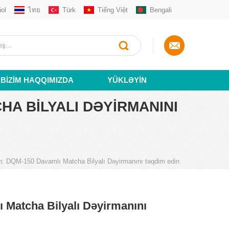
ol
ไทย
Türk
Tiếng Việt
Bengali
BIZIM HAQQIMIZDA
YÜKLƏYIN
HA BILYALI DƏYIRMANINI
in: DQM-150 Davamlı Matcha Bilyalı Dəyirmanını təqdim edin
 Matcha Bilyalı Dəyirmanını