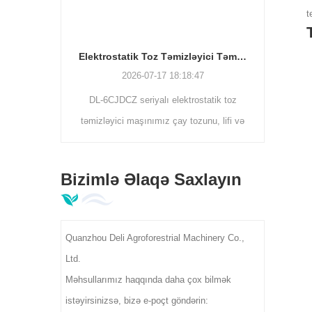
1
t
avadanlığı
 üfüqi
Elektrostatik Toz Təmizləyici Təmizləyici Maşın | Çay yarpağı çirkləri ayırıcı DL-6CJDCZ seriyası
aları, düz
2026-07-17 18:18:47
dəstəkləyir.
DL-6CJDCZ seriyalı elektrostatik toz
ə dənəvər
təmizləyici maşınımız çay tozunu, lifi və
oldurma,
xarici çirkləri 90%-96% təmizləmə
.
dərəcəsi ilə effektiv şəkildə təmizləyir.
Bizimlə Əlaqə Saxlayın
3/5/8 diyircəkli modellər 300-400 kq/saat
gücü, 380 V sənaye gərginliyini
dəstəkləyir, çayın ilkin emalı fabrikləri
Quanzhou Deli Agroforestrial Machinery Co.,
üçün idealdır.
Ltd.
Məhsullarımız haqqında daha çox bilmək
istəyirsinizsə, bizə e-poçt göndərin: