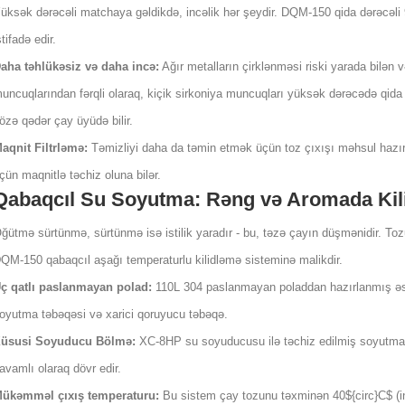
üksək dərəcəli matchaya gəldikdə, incəlik hər şeydir. DQM-150 qida dərəcəli
stifadə edir.
aha təhlükəsiz və daha incə:
Ağır metalların çirklənməsi riski yarada bilən 
uncuqlarından fərqli olaraq, kiçik sirkoniya muncuqları yüksək dərəcədə qida 
özə qədər çay üyüdə bilir.
aqnit Filtrləmə:
Təmizliyi daha da təmin etmək üçün toz çıxışı məhsul hazır
çün maqnitlə təchiz oluna bilər.
Qabaqcıl Su Soyutma: Rəng və Aromada Kil
ğütmə sürtünmə, sürtünmə isə istilik yaradır - bu, təzə çayın düşmənidir. Tozun
QM-150 qabaqcıl aşağı temperaturlu kilidləmə sisteminə malikdir.
ç qatlı paslanmayan polad:
110L 304 paslanmayan poladdan hazırlanmış əsas
oyutma təbəqəsi və xarici qoruyucu təbəqə.
üsusi Soyuducu Bölmə:
XC-8HP su soyuducusu ilə təchiz edilmiş soyutma 
avamlı olaraq dövr edir.
ükəmməl çıxış temperaturu:
Bu sistem çay tozunu təxminən 40${circ}C$ (ins