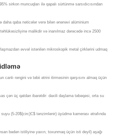
 95% sirkon muncuqları ilə qapalı sürtünmə sarsıdıcısından
və daha qaba nəticələr verə bilən ənənəvi alüminium
təhlükəsizliyinə malikdir və inanılmaz dərəcədə incə 2500
laşmazdan əvvəl istənilən mikroskopik metal çirklərini udmaq
idləmə
 canlı rəngini və təbii ətrini itirməsinin qarşısını almaq üçün
 çən üç qatdan ibarətdir: daxili daşlama təbəqəsi, orta su
suyu (5-20${circ}C$ tənzimlənir) üyüdmə kamerası ətrafında
an bədən istiliyinə yaxın, toxunmaq üçün isti deyil) aşağı