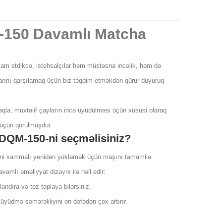
M-150 Davamlı Matcha
vam etdikcə, istehsalçılar həm müstəsna incəlik, həm də
larını qarşılamaq üçün biz təqdim etməkdən qürur duyuruq
aqla, müxtəlif çayların incə üyüdülməsi üçün xüsusi olaraq
 üçün qurulmuşdur.
 DQM-150-ni seçməlisiniz?
 yeni xammalı yenidən yükləmək üçün maşını tamamilə
amlı əməliyyat dizaynı ilə həll edir:
ndıra və toz toplaya bilərsiniz.
yüdmə səmərəliliyini on dəfədən çox artırır.