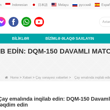
n
Indonesian
日本語
Melayu
русский
Españ
BILIKLƏR
BIZIMLƏ ƏLAQƏ SAXLAYIN
B EDIN: DQM-150 DAVAMLI MATC
Home
>
Xəbəri
>
Çay sənayesi xəbərləri
>
Çay emalında inqilab ed
Çay emalında inqilab edin: DQM-150 Davamlı
təqdim edin