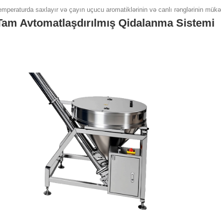
emperaturda saxlayır və çayın uçucu aromatiklərinin və canlı rənglərinin mük
Tam Avtomatlaşdırılmış Qidalanma Sistemi
2026-07-11 17:33:24
2026-08-04 16:16:30