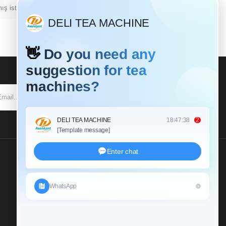
ş istehsal xəttinin içərisində
SUBSCRIBE
Send Us An Inquiry