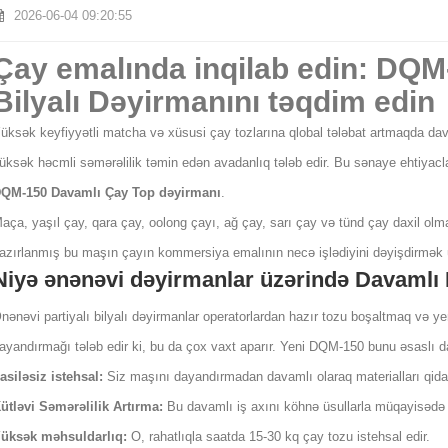
2026-06-04 09:20:55
Çay emalında inqilab edin: DQ
Bilyalı Dəyirmanını təqdim edin
üksək keyfiyyətli matcha və xüsusi çay tozlarına qlobal tələbat artmaqda da
üksək həcmli səmərəlilik təmin edən avadanlıq tələb edir. Bu sənaye ehtiyac
QM-150 Davamlı Çay Top dəyirmanı
.
aça, yaşıl çay, qara çay, oolong çayı, ağ çay, sarı çay və tünd çay daxil olm
azırlanmış bu maşın çayın kommersiya emalının necə işlədiyini dəyişdirmək
Niyə ənənəvi dəyirmanlar üzərində Davamlı
nənəvi partiyalı bilyalı dəyirmanlar operatorlardan hazır tozu boşaltmaq və
ayandırmağı tələb edir ki, bu da çox vaxt aparır. Yeni DQM-150 bunu əsaslı dav
asiləsiz istehsal:
Siz maşını dayandırmadan davamlı olaraq materialları qidala
ütləvi Səmərəlilik Artırma:
Bu davamlı iş axını köhnə üsullarla müqayisədə ü
üksək məhsuldarlıq:
O, rahatlıqla saatda 15-30 kq çay tozu istehsal edir.