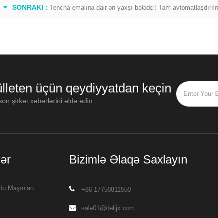
SONRAKI :
Tencha emalına dair ən yaxşı bələdçi: Tam avtomatlaşdırılmı
lleten üçün qeydiyyatdan keçin
on şirkət xəbərlərini əldə edin
ər
Bizimlə Əlaqə Saxlayın
du Maşınları
+86-17750811550
sale01@delijx.com