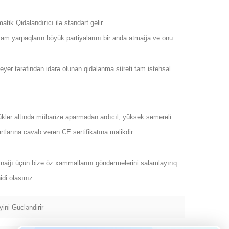
k Qidalandırıcı ilə standart gəlir.
xam yarpaqların böyük partiyalarını bir anda atmağa və onu
veyer tərəfindən idarə olunan qidalanma sürəti tam istehsal
üklər altında mübarizə aparmadan ardıcıl, yüksək səmərəli
rtlarına cavab verən CE sertifikatına malikdir.
nağı üçün bizə öz xammallarını göndərmələrini salamlayırıq.
di olasınız.
ini Gücləndirir