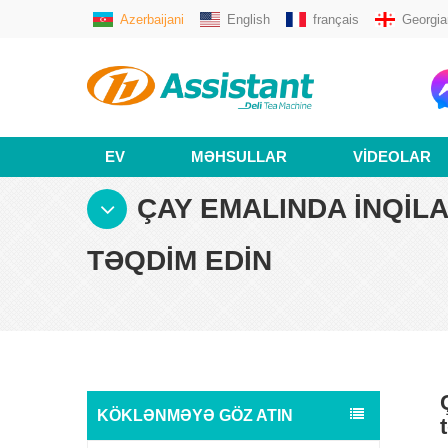
Azerbaijani
English
français
Georgia
EV
MƏHSULLAR
VIDEOLAR
ÇAY EMALINDA INQILA
TƏQDIM EDIN
KÖKLƏNMƏYƏ GÖZ ATIN