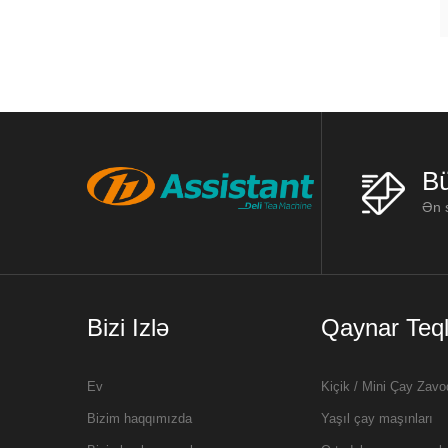
Bü
Ən s
Bizi Izlə
Qaynar Teql
Ev
Kiçik / Mini Çay Zavo
Bizim haqqımızda
Yaşıl çay maşınları