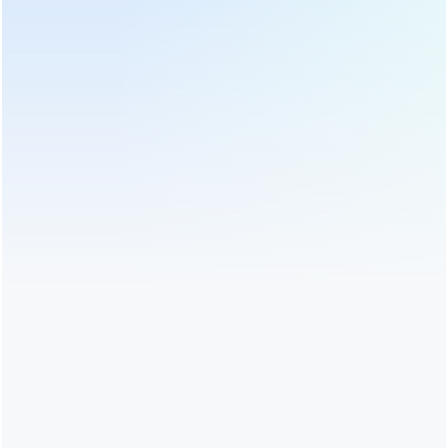
Square tepsisi DL-6CH-6QB,
Square tepsisi DL-6C-6, sabit
sabit performansla toplu çay
performansla, sabit temperatur
emalı üçün ideal olan sabit
idarəetmə, vahid temperatur
temperatur nəzarət, vahid
nəzarət, vahid istilik, vahid
istilik, vahid istilik, vahid istilik
istilik, vahid istilik, vahid istilik,
olan bir kvadrat tepsili çörək
vahid istilik, vahid istilik, vahid
bişirmə tərzi çörək bişirmə
istilik, vahid istilik, vahid istilik,
maşınıdır.
vahid istilik,
Böyük ikili şkaf 80 təbəqə
Avtomatik kvadrat tepsisi
meyvə və tərəvəz
Çay bişirmə şkafı maşını DL-
dehidratoru DL-5GH-40
6CH-12
Bu sənaye dehidratatoru taxıl
6CH-12, sabit performansla,
(buğda, qarğıdalı), meyvələr
sabit temperatur nəzarət, vahid
(Apple, Mango), veggies
temperatur nəzarət, vahid
(yerkökü, ispanaq) quruyur.
istilik, vahid istilik, vahid istilik,
Günəş qurutma / kiçik
vahid istilik, vahid istilik, vahid