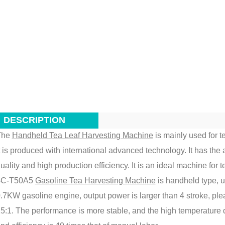
DESCRIPTION
The
Handheld Tea Leaf Harvesting Machine
is mainly used for te
t is produced with international advanced technology. It has the
uality and high production efficiency. It is an ideal machine for t
4C-T50A5
Gasoline Tea Harvesting Machine
is handheld type, 
.7KW gasoline engine, output power is larger than 4 stroke, pleas
5:1. The performance is more stable, and the high temperature d