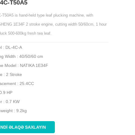
-4C-T50A5
-T50A5 is hand-held type leaf plucking machine, with
ENG 1E34F 2 stroke engine, cutting width 50/60cm, 1 hour
luck 500-600kg fresh tea leaf.
l : DL-4C-A
ng Width : 40/50/60 cm
ne Model : NATIKA 1E34F
e : 2 Stroke
lacement : 25.4CC
 0.9 HP
r : 0.7 KW
 weight : 9.2kg
İNDI ƏLAQƏ SAXLAYIN