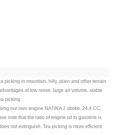
a picking in mountain, hilly, plain and other terrain.
 advantages of low noise, large air volume, stable
ea picking.
using our own engine NATIKA 2 stroke, 24.4 CC,
e note that the ratio of engine oil to gasoline is
oes not extinguish. Tea picking is more efficient