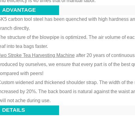
nd efficiency is 40 times that of manual labor.
ADVANTAGE
K5 carbon tool steel has been quenched with high hardness and 
ranch directly.
he structure of the blowpipe is optimized. The air volume of eac
eaf into tea bags faster.
wo Stroke Tea Harvesting Machine
after 20 years of continuous
roduced by ourselves, we ensure that every part is of the best q
ompared with peers!
ustom widened and thickened shoulder strap. The width of the 
ncreased by 20%. The back board is natural against the waist a
ill not ache during use.
DETAILS