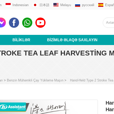
n
Indonesian
日本語
Melayu
русский
Españ
BILIKLƏR
BIZIMLƏ ƏLAQƏ SAXLAYIN
TROKE TEA LEAF HARVESTING M
rı
>
Benzin Mühərrikli Çay Yükləmə Maşın
>
Hand-Held Type 2 Stroke Tea
Han
Har