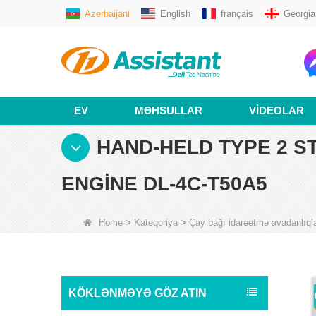
Azerbaijani
English
français
Georgia
EV
MƏHSULLAR
VIDEOLAR
HAND-HELD TYPE 2 S
ENGINE DL-4C-T50A5
Home
>
Kateqoriya
>
Çay bağı idarəetmə avadanlıqla
KÖKLƏNMƏYƏ GÖZ ATIN