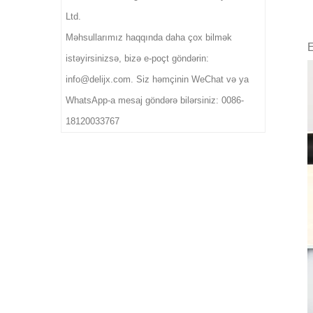
üçün idealdır.
Ltd.
Məhsullarımız haqqında daha çox bilmək
E
istəyirsinizsə, bizə e-poçt göndərin:
info@delijx.com. Siz həmçinin WeChat və ya
WhatsApp-a mesaj göndərə bilərsiniz: 0086-
18120033767