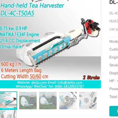
DL
DL-4C
HUASH
can p
Mode
Cutti
Engi
Strok
Disp
HP :
Powe
Total