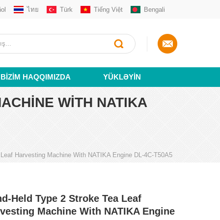
ol
ไทย
Türk
Tiếng Việt
Bengali
BIZIM HAQQIMIZDA
YÜKLƏYIN
ACHINE WITH NATIKA
 Leaf Harvesting Machine With NATIKA Engine DL-4C-T50A5
d-Held Type 2 Stroke Tea Leaf
vesting Machine With NATIKA Engine