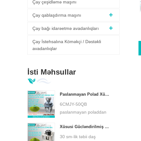
Çay çeşidləmə maşını
Çay qablaşdırma maşını
Çay bağı idarəetmə avadanlıqları
Çay İstehsalına Köməkçi / Dəstəkli
avadanlıqlar
İsti Məhsullar
Paslanmayan Polad Xüsusi Baza Matcha Yaşıl Daş Dəyirmanı Aşağı Temperaturlu Ultra İncə Matcha Taşlayıcı DL-6CYMJ-50QB
6CMJY-50QB
paslanmayan poladdan
hazırlanmış xüsusi baza
Xüsusi Gücləndirilmiş Kiçik Matcha Daş Dəyirmanı 30 sm Daş Boşqab Ultra İncə Matcha Taşlayıcı DL-6CYMJ-32M
matcha yaşıl daş
dəyirmanı, təbii qranit
30 sm-lik təbii daş