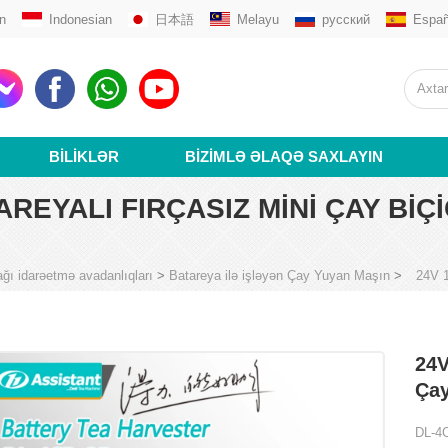
n
Indonesian
日本語
Melayu
русский
Españ
BILIKLƏR
BIZIMLƏ ƏLAQƏ SAXLAYIN
REYALI FIRÇASIZ MINI ÇAY BIÇI
ğı idarəetmə avadanlıqları
>
Batareya ilə işləyən Çay Yuyan Maşın
>
24V 1
24V
Çay
DL-4C