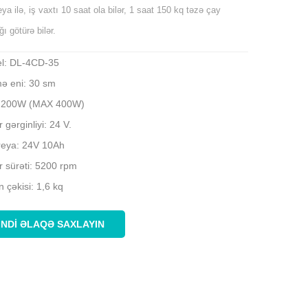
eya ilə, iş vaxtı 10 saat ola bilər, 1 saat 150 kq təzə çay
ı götürə bilər.
l: DL-4CD-35
ə eni: 30 sm
 200W (MAX 400W)
 gərginliyi: 24 V.
reya: 24V 10Ah
r sürəti: 5200 rpm
 çəkisi: 1,6 kq
İNDI ƏLAQƏ SAXLAYIN