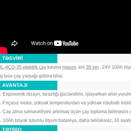
TƏSVİRİ
L-4CD-35 elektrik çay
kəsmə
maşını,
eni
35 sm
, 24V 10Ah lityu
q təzə çay yarpağı götürə bilər.
AVANTAJI
. Erqonomik dizayn, tarazlığı gücləndirin, işləyərkən əllər yorul
. Fırçasız motor, yüksək temperaturdan və yüksək rütubətli müh
. Çay alma səmərəliliyini artırmaq üçün çay toplama bölməsini ar
. 10Ah böyük tutumlu lityum batareya, daha təhlükəsiz, 10 saata 
TƏTBİQ