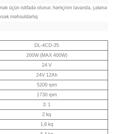
mək üçün istifadə olunur, həmçinin lavanda, çətənə
üksək məhsuldarlıq
DL-4CD-35
200W (MAX 400W)
24 V
24V 12Ah
5200 rpm
1730 rpm
3: 1
2 kq
1,6 kq