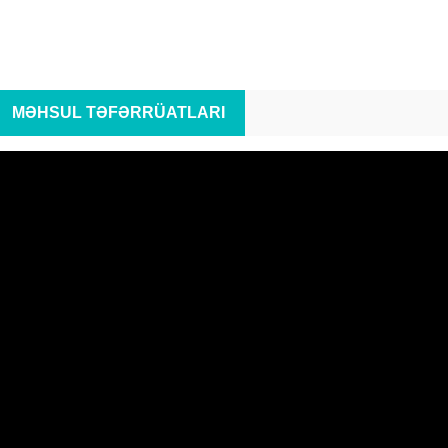
MƏHSUL TƏFƏRRÜATLARI