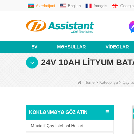
Azerbaijani
English
français
Georgia
EV
MƏHSULLAR
VIDEOLAR
24V 10AH LITYUM BATA
Home
>
Kateqoriya
>
Çay ba
KÖKLƏNMƏYƏ GÖZ ATIN
Müxtəlif Çay İstehsal Həlləri