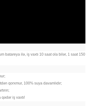
m batareya ilə, iş vaxtı 10 saat ola bilər, 1 saat 150
mur;
itdən qorxmur, 100% suya davamlıdır;
tırın;
qədər iş vaxtı!