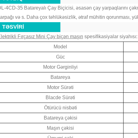
L-4CD-35 Batareyalı Çay Biçicisi, əsasən çay yarpaqlarını çək
arpağı və s.
Daha çox təhlükəsizlik, ətraf mühitin qorunması, y
TƏSVİRİ
lektrikli Fırçasız Mini Çay biçən maşın
spesifikasiyalar siyahısı:
Model
Güc
Motor Gərginliyi
Batareya
Motor Sürəti
Blacde Sürəti
Ötürücü nisbəti
Batareya çəkisi
Maşın çəkisi