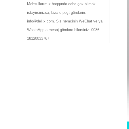
Məhsullarımız haqqında daha çox bilmək
istəyirsinizsə, bizə e-poçt göndərin:
info@delijx.com. Siz həmçinin WeChat və ya
WhatsApp-a mesaj göndərə bilərsiniz: 0086-
18120033767