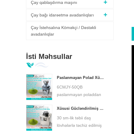
Çay qablaşdırma maşını
Çay bağı idarəetmə avadanlıqları
Çay İstehsalına Köməkçi / Dəstəkli
avadanlıqlar
İsti Məhsullar
Paslanmayan Polad Xüsusi Baza Matcha Yaşıl Daş Dəyirmanı Aşağı Temperaturlu Ultra İncə Matcha Taşlayıcı DL-6CYMJ-50QB
6CMJY-50QB
paslanmayan poladdan
hazırlanmış xüsusi baza
Xüsusi Gücləndirilmiş Kiçik Matcha Daş Dəyirmanı 30 sm Daş Boşqab Ultra İncə Matcha Taşlayıcı DL-6CYMJ-32M
matcha yaşıl daş
dəyirmanı, təbii qranit
30 sm-lik təbii daş
daş boşqab, aşağı sürətli
lövhələrlə təchiz edilmiş
soyuq üyüdmə. Çay
xüsusi hündürləşdirilmiş