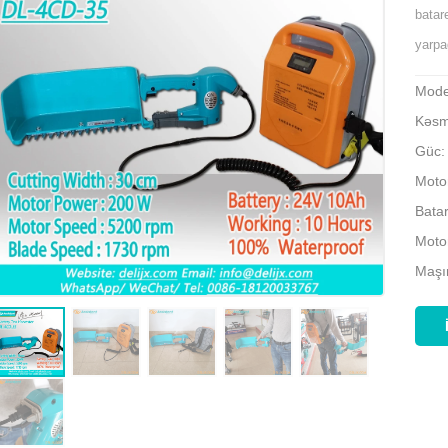
batar
yarpağ
Mode
Kəsm
Güc:
Motor
Bata
Moto
Maşın