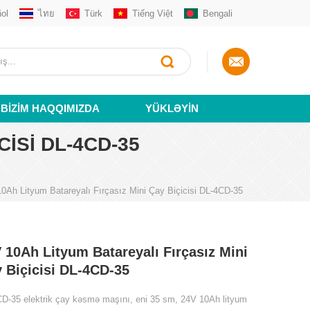
ol
ไทย
Türk
Tiếng Việt
Bengali
BIZIM HAQQIMIZDA
YÜKLƏYIN
CISI DL-4CD-35
0Ah Lityum Batareyalı Fırçasız Mini Çay Biçicisi DL-4CD-35
 10Ah Lityum Batareyalı Fırçasız Mini
 Biçicisi DL-4CD-35
D-35 elektrik çay kəsmə maşını, eni 35 sm, 24V 10Ah lityum