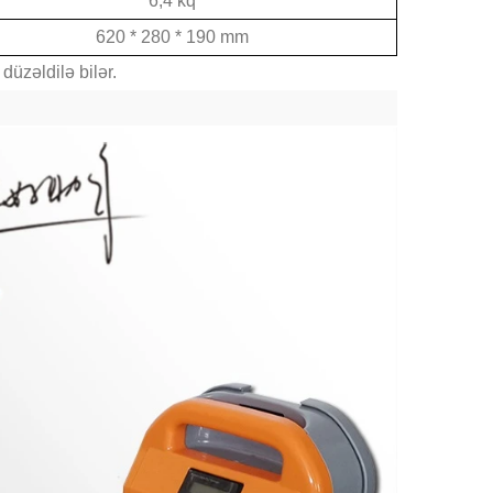
6,4 kq
620 * 280 * 190 mm
düzəldilə bilər.