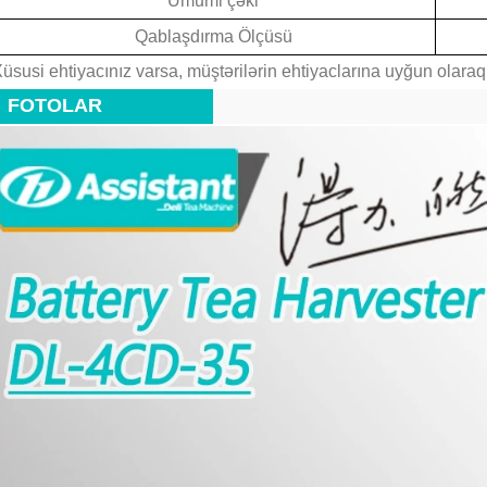
Ümumi çəki
Qablaşdırma Ölçüsü
üsusi ehtiyacınız varsa, müştərilərin ehtiyaclarına uyğun olaraq 
FOTOLAR
2026-08-04 16:16:30