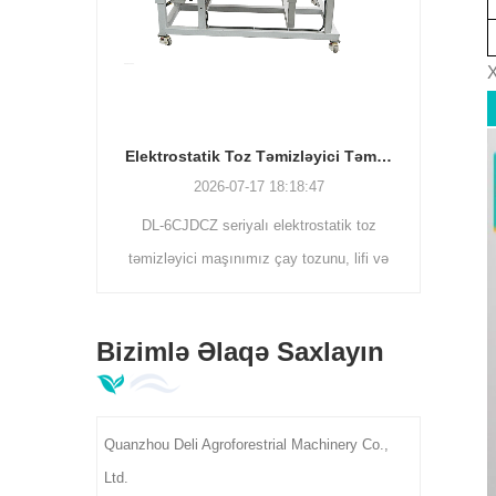
X
Elektrostatik Toz Təmizləyici Təmizləyici Maşın | Çay yarpağı çirkləri ayırıcı DL-6CJDCZ seriyası
2026-07-11 17:33:24
8:47
rostatik toz
tozunu, lifi və
% təmizləmə
də təmizləyir.
Bizimlə Əlaqə Saxlayın
00-400 kq/saat
rginliyini
alı fabrikləri
Quanzhou Deli Agroforestrial Machinery Co.,
.
Ltd.