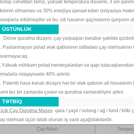
koloji cəhətdən təmiz, yüksək temperatura davamlı, 3 sm qalınlığ
tkisinin olmaması və 30% enerjiyə qənaət edən izolyasiya mater
olaqlarla örtülmüşdür və bu, isti havanın qaçmasının qarşısını 
ÜSTÜNLÜK
Dönər qurutma dizaynı, çay yarpaqları bərabər şəkildə qızdırılı
1.
. Paslanmayan polad ələk qablarının istifadəsi çay istehsalının 
ıxarmayacaq.
.Yüksək möhkəm polad menteşələrdən və qapı tutacaqlarından i
irmalarla müqayisədə 40% artırılır.
. Patentli hava kanalı dizaynı hər bir ələk qabının alt hissəsini
əmi tez bir zamanda çıxarır və qurutma səmərəliliyini artırır.
TƏTBİQ
içik Çay Qurutma Maşını
qara / yaşıl / oolong / ağ / tünd / bitk
ay istehsalı üçün tələb olunan iş vaxtı aşağıdakılardır.
Çay Növü
Tempera