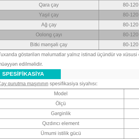
Qara çay
80-120
Yaşıl çay
80-120
Ağ çay
80-120
Oolong çayı
80-120
Bitki mənşəli çay
80-120
uxarıda göstərilən məlumatlar yalnız istinad üçündür və xüsusi 
4
2026-08-04 16:16:30
üəyyən edilməlidir.
SPESİFİKASİYA
ay qurutma maşınının
spesifikasiya siyahısı:
Model
Ölçü
Gərginlik
Qızdırıcı element
Ümumi istilik gücü