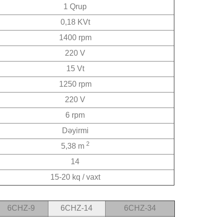
1 Qrup
0,18 KVt
1400 rpm
220 V
15 Vt
1250 rpm
220 V
6 rpm
Dəyirmi
2
5,38 m
14
15-20 kq / vaxt
6CHZ-9
6CHZ-14
6CHZ-34