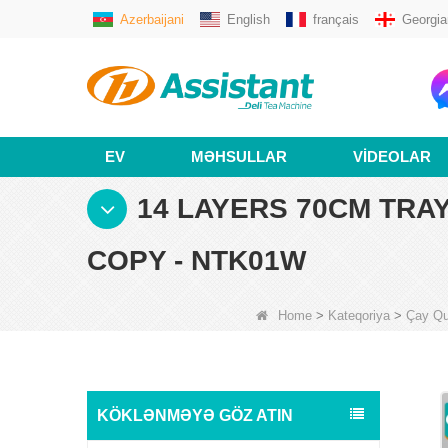
Azerbaijani
English
français
Georgia
EV
MƏHSULLAR
VIDEOLAR
14 LAYERS 70CM TRAY
COPY - NTK01W
Home
>
Kateqoriya
>
Çay Qu
KÖKLƏNMƏYƏ GÖZ ATIN