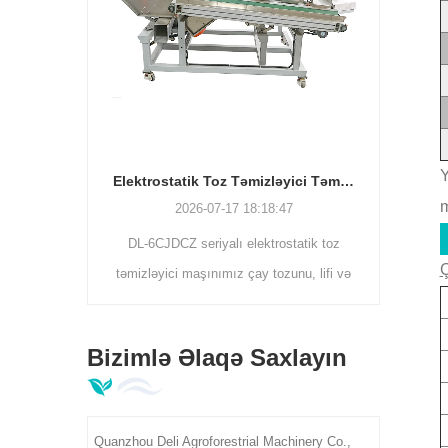
Y
Elektrostatik Toz Təmizləyici Təmizləyici Maşın | Çay yarpağı çirkləri ayırıcı DL-6CJDCZ seriyası
2026-07-11 17:33:2
m
2026-07-17 18:18:47
DL-6CJDCZ seriyalı elektrostatik toz
Ç
mizləyici maşınımız çay tozunu, lifi və
xarici çirkləri 90%-96% təmizləmə
ərəcəsi ilə effektiv şəkildə təmizləyir.
Bizimlə Əlaqə Saxlayın
5/8 diyircəkli modellər 300-400 kq/saat
gücü, 380 V sənaye gərginliyini
əstəkləyir, çayın ilkin emalı fabrikləri
Quanzhou Deli Agroforestrial Machinery Co.,