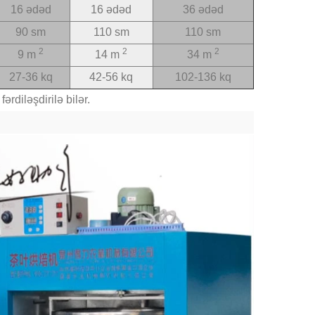
16 ədəd
16 ədəd
36 ədəd
90 sm
110 sm
110 sm
2
2
2
9 m
14 m
34 m
27-36 kq
42-56 kq
102-136 kq
rdiləşdirilə bilər.