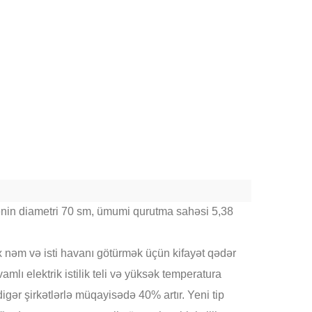
nin diametri 70 sm, ümumi qurutma sahəsi 5,38
nəm və isti havanı götürmək üçün kifayət qədər
lı elektrik istilik teli və yüksək temperatura
 digər şirkətlərlə müqayisədə 40% artır.
Yeni tip