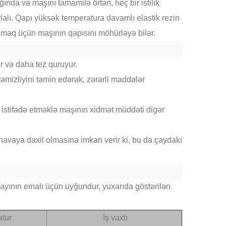
ında və maşını tamamilə örtən, heç bir istilik
ialı.
Qapı yüksək temperatura davamlı elastik rezin
almaq üçün maşının qapısını möhürləyə bilər.
r və daha tez quruyur.
təmizliyini təmin edərək, zərərli maddələr
stifadə etməklə maşının xidmət müddəti digər
n havaya daxil olmasına imkan verir ki, bu da çaydakı
i çayının emalı üçün uyğundur, yuxarıda göstərilən
tur
İş vaxtı