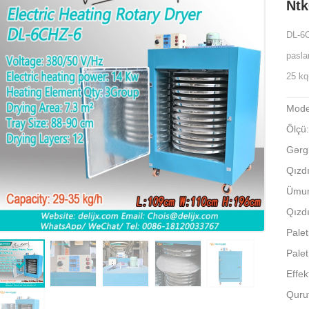
Nt
DL-6C
pasla
25 kq-
Mode
Ölçü
Gərg
Qızdır
Ümumi
Qızdı
Palet
Palet
Effek
Qurut