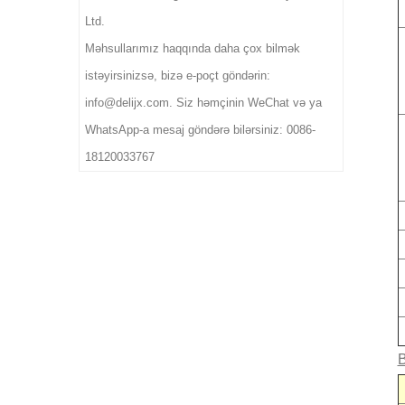
üçün idealdır.
Ltd.
Məhsullarımız haqqında daha çox bilmək
istəyirsinizsə, bizə e-poçt göndərin:
info@delijx.com. Siz həmçinin WeChat və ya
WhatsApp-a mesaj göndərə bilərsiniz: 0086-
18120033767
B