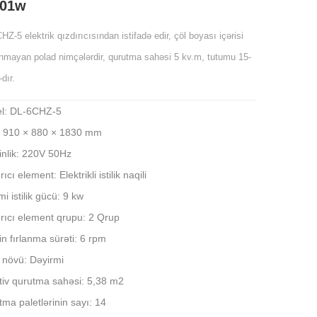
k01w
HZ-5 elektrik qızdırıcısından istifadə edir, çöl boyası içərisi
nmayan polad nimçələrdir, qurutma sahəsi 5 kv.m, tutumu 15-
dır.
l: DL-6CHZ-5
: 910 × 880 × 1830 mm
inlik: 220V 50Hz
ıcı element: Elektrikli istilik naqili
 istilik gücü: 9 kw
rıcı element qrupu: 2 Qrup
in fırlanma sürəti: 6 rpm
 növü: Dəyirmi
tiv qurutma sahəsi: 5,38 m2
ma paletlərinin sayı: 14