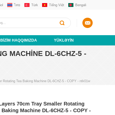
ol
ไทย
Türk
Tiếng Việt
Bengali
BIZIM HAQQIMIZDA
YÜKLƏYIN
G MACHINE DL-6CHZ-5 -
er Rotating Tea Baking Machine DL-6CHZ-5 - COPY - ntk01w
Layers 70cm Tray Smaller Rotating
 Baking Machine DL-6CHZ-5 - COPY -