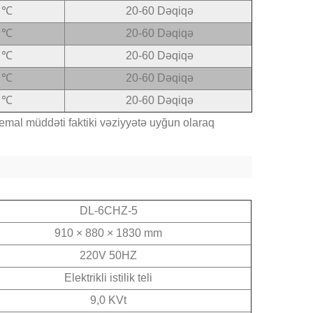
 ℃
20-60 Dəqiqə
 ℃
20-60 Dəqiqə
 ℃
20-60 Dəqiqə
 ℃
20-60 Dəqiqə
 ℃
20-60 Dəqiqə
emal müddəti faktiki vəziyyətə uyğun olaraq
DL-6CHZ-5
910 × 880 × 1830 mm
220V 50HZ
Elektrikli istilik teli
9,0 KVt