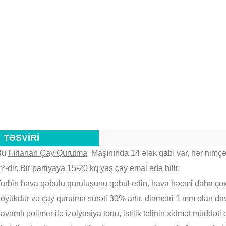
TƏSVİRİ
Bu
Fırlanan Çay Qurutma
Maşınında 14 ələk qabı var, hər nimçə
²-dir.
Bir partiyaya 15-20 kq yaş çay emal edə bilir.
urbin hava qəbulu quruluşunu qəbul edin, hava həcmi daha çox 
öyükdür və çay qurutma sürəti 30% artır, diametri 1 mm olan davam
avamlı polimer ilə izolyasiya tortu, istilik telinin xidmət müddəti