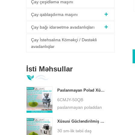
Çay çeşidləmə maşını
Çay qablaşdırma maşını
Çay bağı idarəetmə avadanlıqları
Çay İstehsalına Köməkçi / Dəstəkli
avadanlıqlar
İsti Məhsullar
Paslanmayan Polad Xüsusi Baza Matcha Yaşıl Daş Dəyirmanı Aşağı Temperaturlu Ultra İncə Matcha Taşlayıcı DL-6CYMJ-50QB
6CMJY-50QB
paslanmayan poladdan
hazırlanmış xüsusi baza
Xüsusi Gücləndirilmiş Kiçik Matcha Daş Dəyirmanı 30 sm Daş Boşqab Ultra İncə Matcha Taşlayıcı DL-6CYMJ-32M
matcha yaşıl daş
dəyirmanı, təbii qranit
30 sm-lik təbii daş