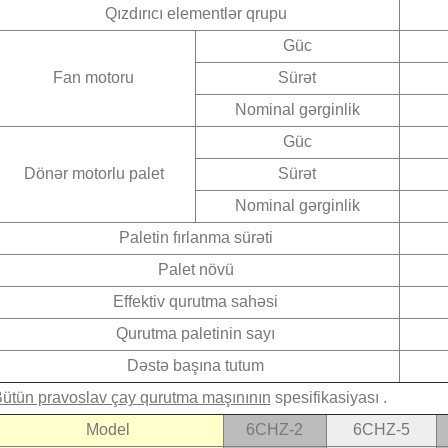
Qızdırıcı elementlər qrupu
Güc
Fan motoru
Sürət
Nominal gərginlik
Güc
Dönər motorlu palet
Sürət
Nominal gərginlik
Paletin fırlanma sürəti
Palet növü
Effektiv qurutma sahəsi
Qurutma paletinin sayı
Dəstə başına tutum
ütün pravoslav çay qurutma maşınının
spesifikasiyası
.
Model
6CHZ-2
6CHZ-5