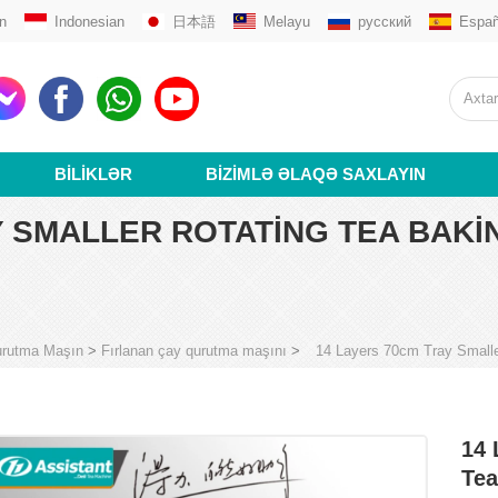
n
Indonesian
日本語
Melayu
русский
Españ
BILIKLƏR
BIZIMLƏ ƏLAQƏ SAXLAYIN
 SMALLER ROTATING TEA BAKIN
rutma Maşın
>
Fırlanan çay qurutma maşını
>
14 Layers 70cm Tray Small
14 
Tea