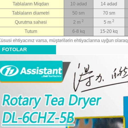
Tablaların Miqdarı
10 ədəd
14 ədəd
Tablaların diametri
50 sm
70 sm
2
2
Qurutma sahəsi
2 m
5 m
Tutum
6-8 kq
15-20 kq
üsusi ehtiyacınız varsa, müştərilərin ehtiyaclarına uyğun olaraq fə
FOTOLAR