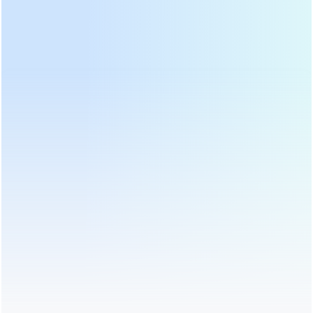
Home
>
Çay Qurutma Maşın
>
Bamboo Drum Manual Tea Baking
Drying Machine DL-6CHBL-70 - COPY - v4v5nd
Send Us An Inquiry
Ən qısa müddətdə sizinlə əlaqə saxlayacağıq!
Mövzu:
Bamboo Drum Manual Tea Baking Drying Machine
DL-6CHBL-70 - COPY - v4v5nd