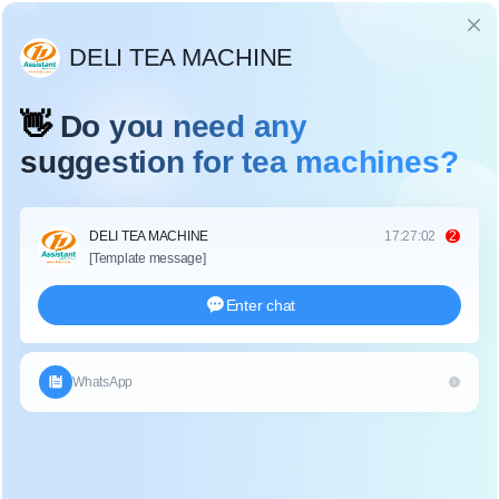
Dil
BAMBOO DRUM MANUAL TEA BAKING
DRYING MACHINE DL-6CHBL-70 - COPY -
V4V5ND