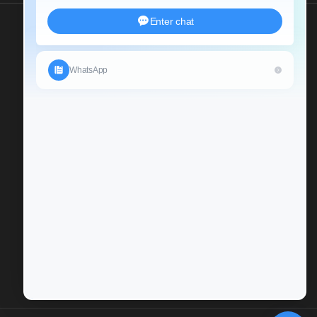
Send Us An Inquiry