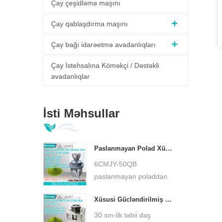
Çay çeşidləmə maşını
Çay qablaşdırma maşını
Çay bağı idarəetmə avadanlıqları
Çay İstehsalına Köməkçi / Dəstəkli
avadanlıqlar
İsti Məhsullar
Paslanmayan Polad Xüsusi Baza Matcha Yaşıl Daş Dəyirmanı Aşağı Temperaturlu Ultra İncə Matcha Taşlayıcı DL-6CYMJ-50QB
6CMJY-50QB
paslanmayan poladdan
hazırlanmış xüsusi baza
Xüsusi Gücləndirilmiş Kiçik Matcha Daş Dəyirmanı 30 sm Daş Boşqab Ultra İncə Matcha Taşlayıcı DL-6CYMJ-32M
matcha yaşıl daş
dəyirmanı, təbii qranit
30 sm-lik təbii daş