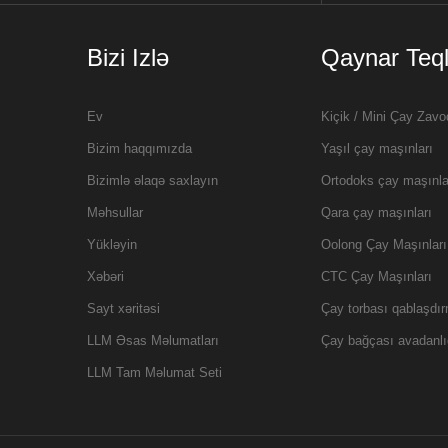
Bizi Izlə
Qaynar Teql
Ev
Kiçik / Mini Çay Zavo
Bizim haqqımızda
Yaşıl çay maşınları
Bizimlə əlaqə saxlayın
Ortodoks çay maşınla
Məhsullar
Qara çay maşınları
Yükləyin
Oolong Çay Maşınları
Xəbəri
CTC Çay Maşınları
Sayt xəritəsi
Çay torbası qablaşdı
LLM Əsas Məlumatları
Çay bağçası avadanlı
LLM Tam Məlumat Seti