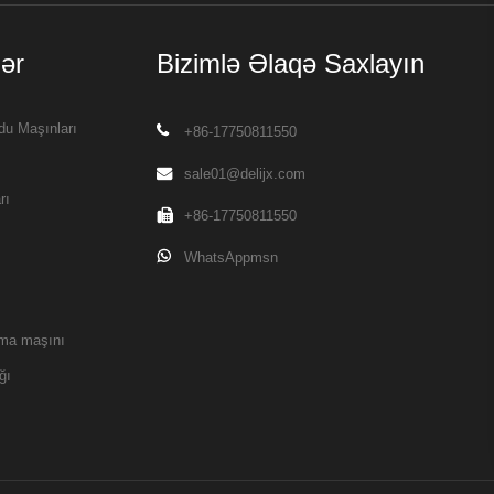
ər
Bizimlə Əlaqə Saxlayın
du Maşınları
+86-17750811550
sale01@delijx.com
rı
+86-17750811550
WhatsAppmsn
rma maşını
ğı