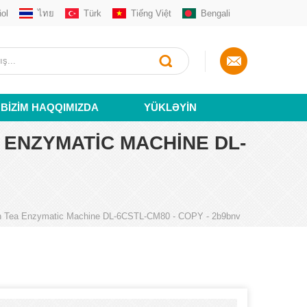
ol
ไทย
Türk
Tiếng Việt
Bengali
BIZIM HAQQIMIZDA
YÜKLƏYIN
ENZYMATIC MACHINE DL-
en Tea Enzymatic Machine DL-6CSTL-CM80 - COPY - 2b9bnv