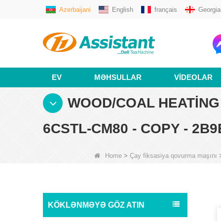
Azerbaijani
English
français
Georgia
EV
MƏHSULLAR
VIDEOLAR
WOOD/COAL HEATING 
6CSTL-CM80 - COPY - 2B
Home
>
Çay fiksasiya qovurma maşını
KÖKLƏNMƏYƏ GÖZ ATIN