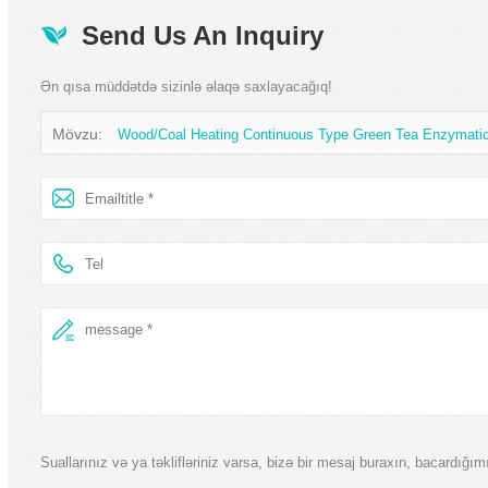
Send Us An Inquiry
Ən qısa müddətdə sizinlə əlaqə saxlayacağıq!
Mövzu:
Wood/Coal Heating Continuous Type Green Tea Enzymat
Suallarınız və ya təklifləriniz varsa, bizə bir mesaj buraxın, bacardığı