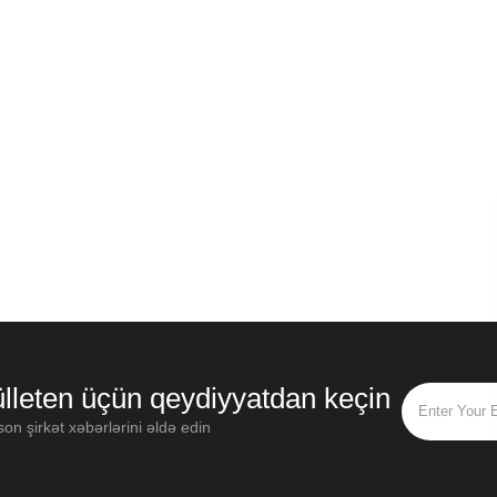
lleten üçün qeydiyyatdan keçin
on şirkət xəbərlərini əldə edin