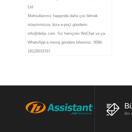
üçün idealdır.
Ltd.
Məhsullarımız haqqında daha çox bilmək
istəyirsinizsə, bizə e-poçt göndərin:
info@delijx.com. Siz həmçinin WeChat və ya
WhatsApp-a mesaj göndərə bilərsiniz: 0086-
18120033767
Bü
Ən s