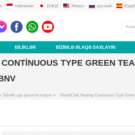
n
Indonesian
日本語
Melayu
русский
Españ
BILIKLƏR
BIZIMLƏ ƏLAQƏ SAXLAYIN
CONTINUOUS TYPE GREEN TEA 
9BNV
>
Silindrli çay qovurma maşını
>
Wood/Coal Heating Continuous Type Gre