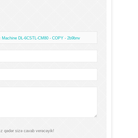
ic Machine DL-6CSTL-CM80 - COPY - 2b9bnv
mız qədər sizə cavab verəcəyik!