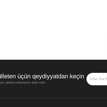
lleten üçün qeydiyyatdan keçin
on şirkət xəbərlərini əldə edin