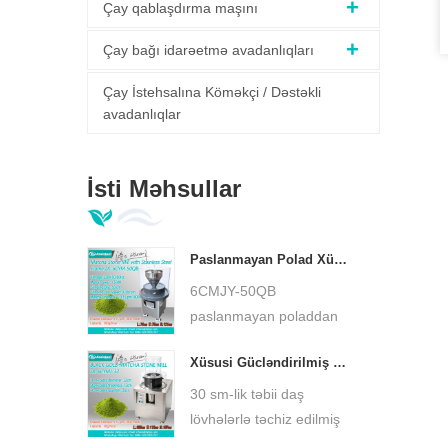
Çay qablaşdırma maşını
Çay bağı idarəetmə avadanlıqları
Çay İstehsalına Köməkçi / Dəstəkli
avadanlıqlar
İsti Məhsullar
Paslanmayan Polad Xüsusi Baza Matcha Yaşıl Daş Dəyirmanı Aşağı Temperaturlu Ultra İncə Matcha Taşlayıcı DL-6CYMJ-50QB
6CMJY-50QB
paslanmayan poladdan
hazırlanmış xüsusi baza
Xüsusi Gücləndirilmiş Kiçik Matcha Daş Dəyirmanı 30 sm Daş Boşqab Ultra İncə Matcha Taşlayıcı DL-6CYMJ-32M
matcha yaşıl daş
dəyirmanı, təbii qranit
30 sm-lik təbii daş
daş boşqab, aşağı sürətli
lövhələrlə təchiz edilmiş
soyuq üyüdmə. Çay
xüsusi hündürləşdirilmiş