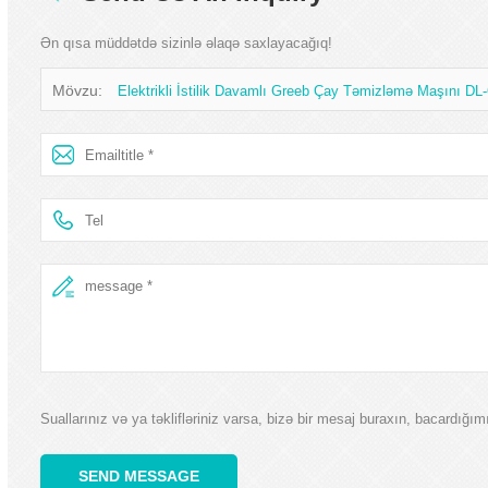
Ən qısa müddətdə sizinlə əlaqə saxlayacağıq!
Mövzu:
Elektrikli İstilik Davamlı Greeb Çay Təmizləmə Maşını D
Suallarınız və ya təklifləriniz varsa, bizə bir mesaj buraxın, bacardığı
SEND MESSAGE