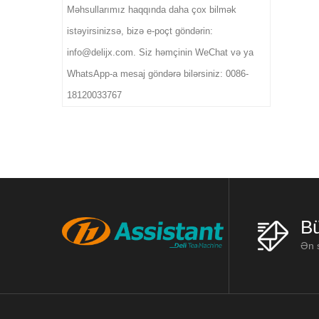
Məhsullarımız haqqında daha çox bilmək
istəyirsinizsə, bizə e-poçt göndərin:
info@delijx.com. Siz həmçinin WeChat və ya
WhatsApp-a mesaj göndərə bilərsiniz: 0086-
18120033767
Bü
Ən s