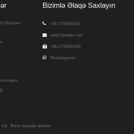
ər
Bizimlə Əlaqə Saxlayın
du Maşınları
+86-17750811550
sale01@delijx.com
rı
+86-17750811550
WhatsAppmsn
rma maşını
ğı
Ltd.. Bütün hüquqlar qorunur..