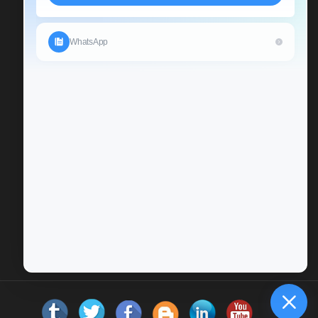
Send Us An Inquiry