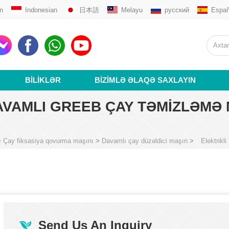
n
Indonesian
日本語
Melayu
русский
Españ
BILIKLƏR
BIZIMLƏ ƏLAQƏ SAXLAYIN
DAVAMLI GREEB ÇAY TƏMIZLƏMƏ 
>
Çay fiksasiya qovurma maşını
>
Davamlı çay düzəldici maşın
>
Elektrik
Send Us An Inquiry