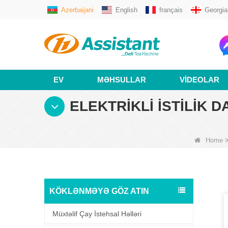
Azerbaijani
English
français
Georgia
EV
MƏHSULLAR
VIDEOLAR
ELEKTRIKLI İSTILIK 
Home
KÖKLƏNMƏYƏ GÖZ ATIN
Müxtəlif Çay İstehsal Həlləri