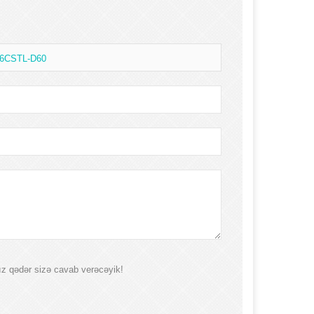
L-6CSTL-D60
mız qədər sizə cavab verəcəyik!