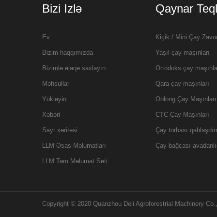
Bizi Izlə
Qaynar Teql
Ev
Kiçik / Mini Çay Zavo
Bizim haqqımızda
Yaşıl çay maşınları
Bizimlə əlaqə saxlayın
Ortodoks çay maşınla
Məhsullar
Qara çay maşınları
Yükləyin
Oolong Çay Maşınları
Xəbəri
CTC Çay Maşınları
Sayt xəritəsi
Çay torbası qablaşdı
LLM Əsas Məlumatları
Çay bağçası avadanlı
LLM Tam Məlumat Seti
Copyright © 2020 Quanzhou Deli Agroforestrial Machinery Co., 