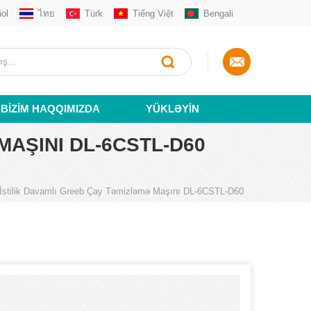
ol
ไทย
Türk
Tiếng Việt
Bengali
BIZIM HAQQIMIZDA
YÜKLƏYIN
MAŞINI DL-6CSTL-D60
li İstilik Davamlı Greeb Çay Təmizləmə Maşını DL-6CSTL-D60