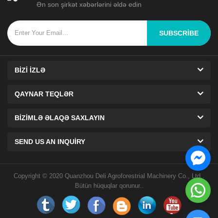
Ən son şirkət xəbərlərini əldə edin
SUBSCRIBE
BIZI IZLƏ
QAYNAR TEQLƏR
BIZIMLƏ ƏLAQƏ SAXLAYIN
SEND US AN INQUIRY
Copyright © 2020 Quanzhou Deli Agroforestrial Machinery Co., Ltd..
Bütün hüquqlar qorunur..