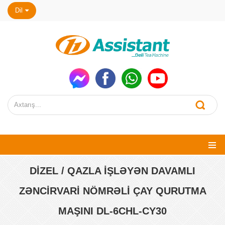
Dil
DIZEL / QAZLA IŞLƏYƏN DAVAMLI
ZƏNCIRVARI NÖMRƏLI ÇAY QURUTMA
MAŞINI DL-6CHL-CY30