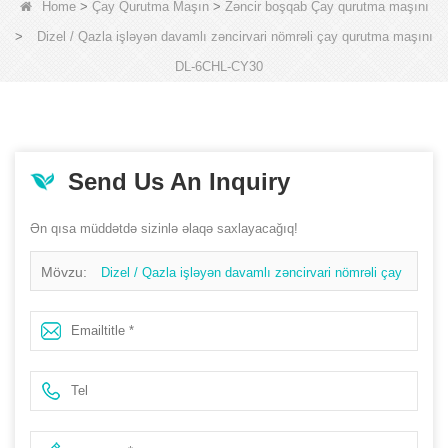
Home
>
Çay Qurutma Maşın
>
Zəncir boşqab Çay qurutma maşını
>
Dizel / Qazla işləyən davamlı zəncirvari nömrəli çay qurutma maşını
DL-6CHL-CY30
Send Us An Inquiry
Ən qısa müddətdə sizinlə əlaqə saxlayacağıq!
Mövzu:
Dizel / Qazla işləyən davamlı zəncirvari nömrəli çay
qurutma maşını DL-6CHL-CY30