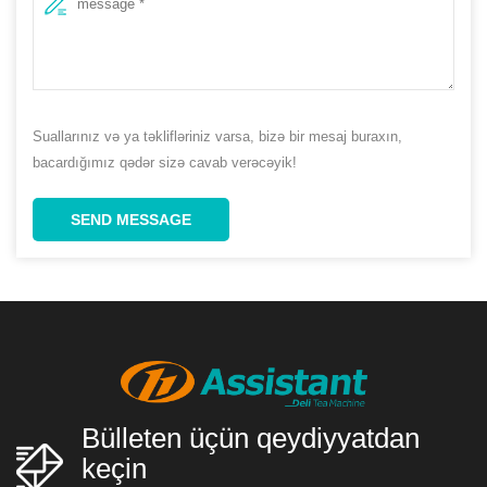
Suallarınız və ya təklifləriniz varsa, bizə bir mesaj buraxın,
bacardığımız qədər sizə cavab verəcəyik!
SEND MESSAGE
Bülleten üçün qeydiyyatdan
keçin