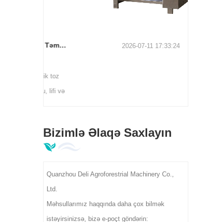
Elektrostatik Toz Təmizləyici Təmizləyici Maşın | Çay yarpağı çirkləri ayırıcı DL-6CJDCZ seriyası
2026-07-11 17:33:24
7
tatik toz
nu, lifi və
mizləmə
əmizləyir.
Bizimlə Əlaqə Saxlayın
400 kq/saat
liyini
fabrikləri
Quanzhou Deli Agroforestrial Machinery Co.,
Ltd.
Məhsullarımız haqqında daha çox bilmək
istəyirsinizsə, bizə e-poçt göndərin: