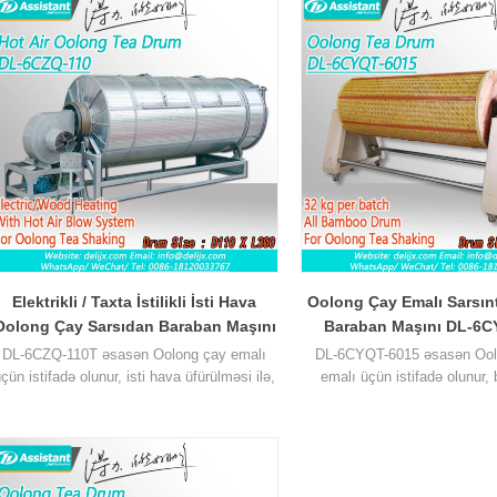
Elektrikli / Taxta İstilikli İsti Hava
Oolong Çay Emalı Sarsın
Oolong Çay Sarsıdan Baraban Maşını
Baraban Maşını DL-6C
DL-6CZQ-110T
DL-6CZQ-110T əsasən Oolong çay emalı
DL-6CYQT-6015 əsasən Ool
çün istifadə olunur, isti hava üfürülməsi ilə,
emalı üçün istifadə olunur
çayın qurudulma müddəti xeyli azalır,
hazırlanmış baraban, çal
urudulmuş çayın aktivliyi titrəyərək artırıldı,
qurumuş çayın aktivliyi artır
Çayın dadını daha ətirli edə bilər.
Paket
yaşıl və büzücü dadı aradan q
başına təxminən 300 kq.
Bir partiyaya təxminən 15