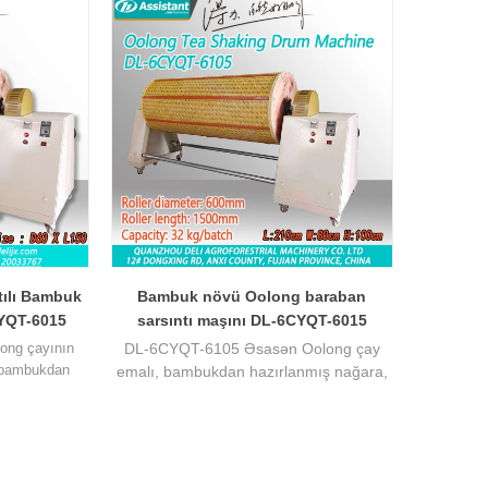
tılı Bambuk
Bambuk növü Oolong baraban
YQT-6015
sarsıntı maşını DL-6CYQT-6015
ong çayının
DL-6CYQT-6105 Əsasən Oolong çay
, bambukdan
emalı, bambukdan hazırlanmış nağara,
xalanmaqla
titrəyən çayın fəaliyyəti titrəməklə, çay
ılmış, çayın
dadı daha ətirli, bir dəstə üçün 32 kq
aldırılmışdır.
tutumlu ola bilər.
 kq tutum.