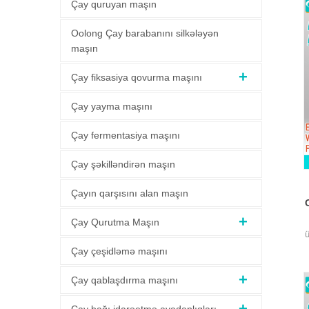
Çay quruyan maşın
Oolong Çay barabanını silkələyən
maşın
Çay fiksasiya qovurma maşını
Çay yayma maşını
Çay fermentasiya maşını
Çay şəkilləndirən maşın
Çayın qarşısını alan maşın
Çay Qurutma Maşın
ü
Çay çeşidləmə maşını
q
Çay qablaşdırma maşını