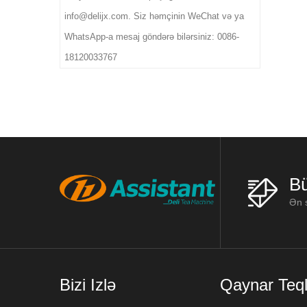
info@delijx.com. Siz həmçinin WeChat və ya
WhatsApp-a mesaj göndərə bilərsiniz: 0086-
18120033767
Bü
Ən s
Bizi Izlə
Qaynar Teql