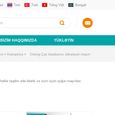
ol
ไทย
Türk
Tiếng Việt
Bengali
BIZIM HAQQIMIZDA
YÜKLƏYIN
me
>
Kateqoriya
>
Oolong Çay barabanını silkələyən maşın
həllər təqdim edə bilərik və sizin üçün uyğun maşınları