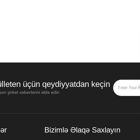
lleten üçün qeydiyyatdan keçin
on şirkət xəbərlərini əldə edin
ər
Bizimlə Əlaqə Saxlayın