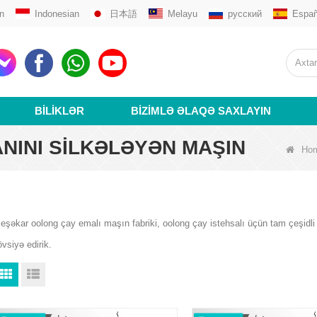
n
Indonesian
日本語
Melayu
русский
Españ
BILIKLƏR
BIZIMLƏ ƏLAQƏ SAXLAYIN
NINI SILKƏLƏYƏN MAŞIN
Ho
eşəkar oolong çay emalı maşın fabriki, oolong çay istehsalı üçün tam çeşidli 
övsiyə edirik.