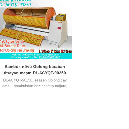
Bambuk növü Oolong baraban
titrəyən maşın DL-6CYQT-90250
DL-6CYQT-90250, əsasən Oolong çay
emalı, bambukdan hazırlanmış nağara,
titrəyən çayın fəaliyyəti titrəməklə artırıldı,
ay dadını daha ətirli, bir dəstə üçün 120 kq
tutum edə bilər.