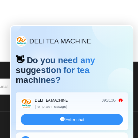
SUBSCRIBE
Send Us An Inquiry