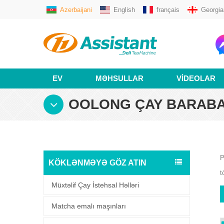
Azerbaijani
English
français
Georgia
EV
MƏHSULLAR
VIDEOLAR
OOLONG ÇAY BARABA
P
KÖKLƏNMƏYƏ GÖZ ATIN
t
Müxtəlif Çay İstehsal Həlləri
Matcha emalı maşınları